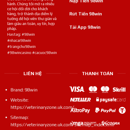
Nạp Tiền 98win
hành. Chúng tôi mở ra nhiều
cơ hội đổi đời cho khách
Rút Tiền 98win
hàng, trở thành địa điểm lý
tưởng để hội viên thư giãn và
làm giàu an toàn, uy tín, hợp
Tải App 98win
pháp.
Hastag: #98win
#nhacai98win
#trangchu98win
#98wincasino #cacuoc98win
LIÊN HỆ
THANH TOÁN
Brand: 98win
Website:
https://veterinaryzone.uk.com/
Sitemap:
https://veterinaryzone.uk.com/sitemap_index.xml/