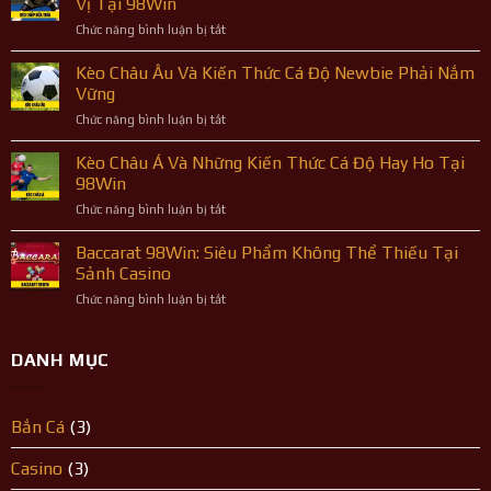
Vị Tại 98Win
Nhà
Siêu
Dành
Cái
ở
Chức năng bình luận bị tắt
Phẩm
Cho
Kèo
Đỏ
Hội
Chấp
Kèo Châu Âu Và Kiến Thức Cá Độ Newbie Phải Nắm
Đen
Viên
Nửa
Bạn
Vững
Cá
Trái:
Không
Cược
ở
Chức năng bình luận bị tắt
Hình
Nên
Kèo
Thức
Bỏ
Châu
Kèo Châu Á Và Những Kiến Thức Cá Độ Hay Ho Tại
Cá
Lỡ
Âu
Độ
98Win
Và
Hấp
ở
Chức năng bình luận bị tắt
Kiến
Dẫn,
Kèo
Thức
Thú
Châu
Baccarat 98Win: Siêu Phẩm Không Thể Thiếu Tại
Cá
Vị
Á
Độ
Sảnh Casino
Tại
Và
Newbie
98Win
ở
Chức năng bình luận bị tắt
Những
Phải
Baccarat
Kiến
Nắm
98Win:
Thức
Vững
Siêu
DANH MỤC
Cá
Phẩm
Độ
Không
Hay
Thể
Ho
Bắn Cá
(3)
Thiếu
Tại
Tại
98Win
Casino
(3)
Sảnh
Casino