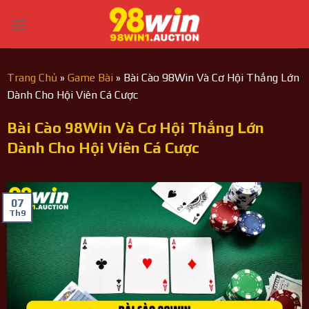
Trang Chủ
»
Game Bài
»
Bài Cào 98Win Và Cơ Hội Thắng Lớn
Dành Cho Hội Viên Cá Cược
Bài Cào 98Win Và Cơ Hội Thắng Lớn
Dành Cho Hội Viên Cá Cược
07
Th9