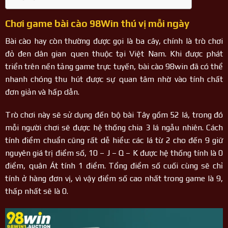
Chơi game bài cào 98Win thú vị mỗi ngày
Bài cào hay còn thường được gọi là ba cây, chính là trò chơi
đỏ đen dân gian quen thuộc tại Việt Nam. Khi được phát
triển trên nền tảng game trực tuyến, bài cào 98win đã có thể
nhanh chóng thu hút được sự quan tâm nhờ vào tính chất
đơn giản và hấp dẫn.
Trò chơi này sẽ sử dụng đến bộ bài Tây gồm 52 lá, trong đó
mỗi người chơi sẽ được hệ thống chia 3 lá ngẫu nhiên. Cách
tính điểm chuẩn cũng rất dễ hiểu: các lá từ 2 cho đến 9 giữ
nguyên giá trị điểm số, 10 – J – Q – K được hệ thống tính là 0
điểm, quân Át tính 1 điểm. Tổng điểm số cuối cùng sẽ chỉ
tính ở hàng đơn vị, vì vậy điểm số cao nhất trong game là 9,
thấp nhất sẽ là 0.