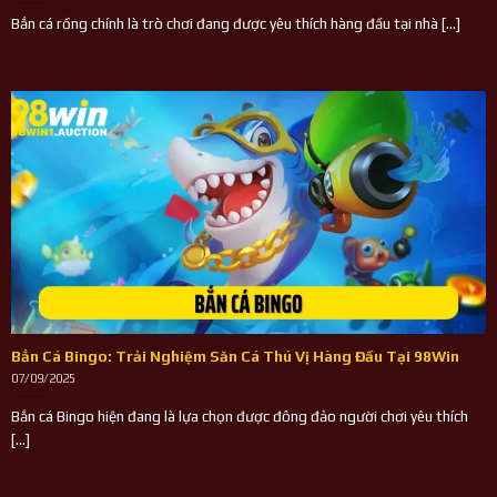
Bắn cá rồng chính là trò chơi đang được yêu thích hàng đầu tại nhà [...]
Bắn Cá Bingo: Trải Nghiệm Săn Cá Thú Vị Hàng Đầu Tại 98Win
07/09/2025
Bắn cá Bingo hiện đang là lựa chọn được đông đảo người chơi yêu thích
[...]