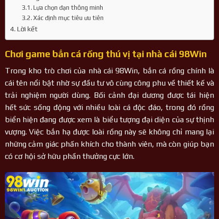
Lựa chọn đạn thông minh
Xác định mục tiêu ưu tiên
Lời kết
Chơi game bắn cá rồng thú vị tại nhà cái 98Win
Trong kho trò chơi của nhà cái 98Win, bắn cá rồng chính là
cái tên nổi bật nhờ sự đầu tư vô cùng công phu về thiết kế và
trải nghiệm người dùng. Bối cảnh đại dương được tái hiện
hết sức sống động với nhiều loài cá độc đáo, trong đó rồng
biển hiện đang được xem là biểu tượng đại diện của sự thịnh
vượng. Việc bắn hạ được loài rồng này sẽ không chỉ mang lại
những cảm giác phấn khích cho thành viên, mà còn giúp bạn
có cơ hội sở hữu phần thưởng cực lớn.