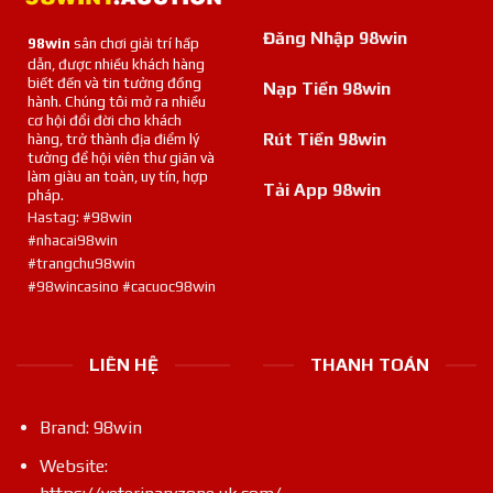
Đăng Nhập 98win
98win
sân chơi giải trí hấp
dẫn, được nhiều khách hàng
biết đến và tin tưởng đồng
Nạp Tiền 98win
hành. Chúng tôi mở ra nhiều
cơ hội đổi đời cho khách
Rút Tiền 98win
hàng, trở thành địa điểm lý
tưởng để hội viên thư giãn và
làm giàu an toàn, uy tín, hợp
Tải App 98win
pháp.
Hastag: #98win
#nhacai98win
#trangchu98win
#98wincasino #cacuoc98win
LIÊN HỆ
THANH TOÁN
Brand: 98win
Website: