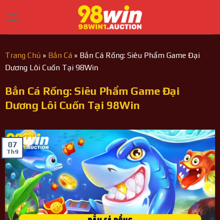
Trang Chủ
»
Bắn Cá
»
Bắn Cá Rồng: Siêu Phẩm Game Đại
Dương Lôi Cuốn Tại 98Win
Bắn Cá Rồng: Siêu Phẩm Game Đại
Dương Lôi Cuốn Tại 98Win
07
Th9