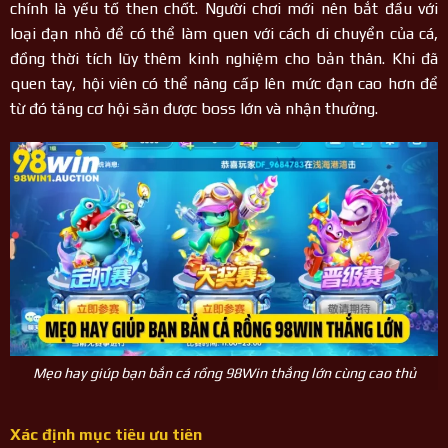
chính là yếu tố then chốt. Người chơi mới nên bắt đầu với
loại đạn nhỏ để có thể làm quen với cách di chuyển của cá,
đồng thời tích lũy thêm kinh nghiệm cho bản thân. Khi đã
quen tay, hội viên có thể nâng cấp lên mức đạn cao hơn để
từ đó tăng cơ hội săn được boss lớn và nhận thưởng.
Mẹo hay giúp bạn bắn cá rồng 98Win thắng lớn cùng cao thủ
Xác định mục tiêu ưu tiên