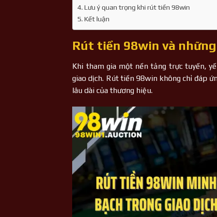
Lưu ý quan trọng khi rút tiền 98win
Kết luận
Rút tiền 98win và những l
Khi tham gia một nền tảng trực tuyến, y
giao dịch. Rút tiền 98win không chỉ đáp ứ
lâu dài của thương hiệu.