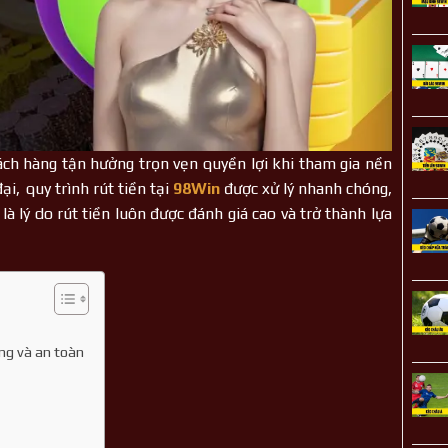
ch hàng tận hưởng trọn vẹn quyền lợi khi tham gia nền
đại, quy trình rút tiền tại
98Win
được xử lý nhanh chóng,
à lý do rút tiền luôn được đánh giá cao và trở thành lựa
ng và an toàn