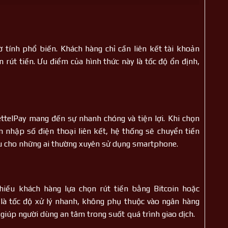
 tính phổ biến. Khách hàng chỉ cần liên kết tài khoản
 rút tiền. Ưu điểm của hình thức này là tốc độ ổn định,
ttelPay mang đến sự nhanh chóng và tiện lợi. Khi chọn
ần nhập số điện thoại liên kết, hệ thống sẽ chuyển tiền
 ưu cho những ai thường xuyên sử dụng smartphone.
hiều khách hàng lựa chọn rút tiền bằng Bitcoin hoặc
là tốc độ xử lý nhanh, không phụ thuộc vào ngân hàng
giúp người dùng an tâm trong suốt quá trình giao dịch.