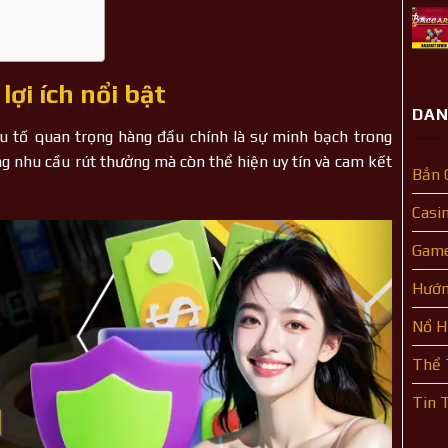
ợi ích nổi bật
DAN
ếu tố quan trọng hàng đầu chính là sự minh bạch trong
ng nhu cầu rút thưởng mà còn thể hiện uy tín và cam kết
Bắn 
Casi
Game
Hướn
Nổ H
Thể 
Tin 