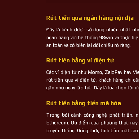
Rút tiền qua ngân hàng nội địa
Đây là kênh được sử dụng nhiều nhất nhờ
ngân hàng với hệ thống 98win và thực hiện
an toàn và có biên lai đối chiếu rõ ràng.
Rút tiền bằng ví điện tử
Các ví điện tử như Momo, ZaloPay hay Vie
rút tiền qua ví điện tử, khách hàng chỉ c
gần như ngay lập tức. Đây là lựa chọn tối
Rút tiền bằng tiền mã hóa
Trong bối cảnh công nghệ phát triển, n
Ethereum. Ưu điểm của phương thức này 
truyền thống. Đồng thời, tính bảo mật cao 