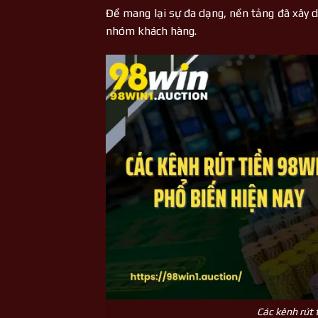
Để mang lại sự đa dạng, nền tảng đã xây d
nhóm khách hàng.
Các kênh rút 